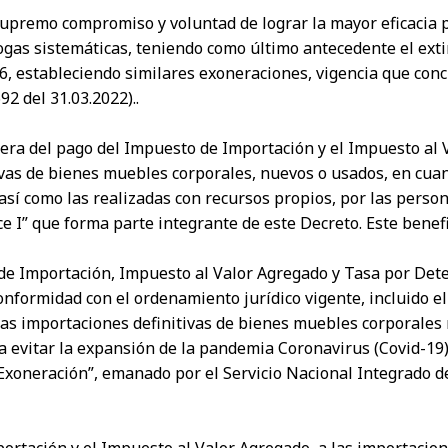
 supremo compromiso y voluntad de lograr la mayor eficacia 
ogas sistemáticas, teniendo como último antecedente el exti
36, estableciendo similares exoneraciones, vigencia que concl
2 del 31.03.2022)..
nera del pago del Impuesto de Importación y el Impuesto al 
tivas de bienes muebles corporales, nuevos o usados, en cuan
sí como las realizadas con recursos propios, por las persona
e I” que forma parte integrante de este Decreto. Este benefi
de Importación, Impuesto al Valor Agregado y Tasa por De
onformidad con el ordenamiento jurídico vigente, incluido e
a las importaciones definitivas de bienes muebles corporales
 evitar la expansión de la pandemia Coronavirus (Covid-19),
e Exoneración”, emanado por el Servicio Nacional Integrado 
portación y el Impuesto al Valor Agregado, a las importacio