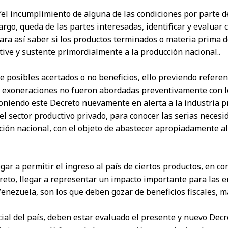
el incumplimiento de alguna de las condiciones por parte de
go, queda de las partes interesadas, identificar y evaluar ca
ara así saber si los productos terminados o materia prima d
ive y sustente primordialmente a la producción nacional..
de posibles acertados o no beneficios, ello previendo refer
e exoneraciones no fueron abordadas preventivamente con los
niendo este Decreto nuevamente en alerta a la industria prod
el sector productivo privado, para conocer las serias necesi
ción nacional, con el objeto de abastecer apropiadamente 
legar a permitir el ingreso al país de ciertos productos, en c
reto, llegar a representar un impacto importante para las 
nezuela, son los que deben gozar de beneficios fiscales, más
cial del país, deben estar evaluado el presente y nuevo Decre