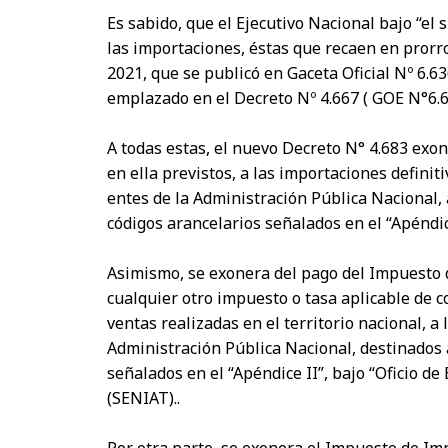
Es sabido, que el Ejecutivo Nacional bajo “el
las importaciones, éstas que recaen en prorr
2021, que se publicó en Gaceta Oficial Nº 6.6
emplazado en el Decreto Nº 4.667 ( GOE N°6.69
A todas estas, el nuevo Decreto N° 4.683 exo
en ella previstos, a las importaciones defini
entes de la Administración Pública Nacional, a
códigos arancelarios señalados en el “Apéndic
Asimismo, se exonera del pago del Impuesto 
cualquier otro impuesto o tasa aplicable de c
ventas realizadas en el territorio nacional, 
Administración Pública Nacional, destinados a
señalados en el “Apéndice II”, bajo “Oficio d
(SENIAT)..
Por otra parte, se exonera el Impuesto de Im