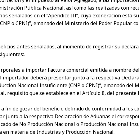
nistración Pública Nacional, así como las realizadas con rec
arios señalados en el “Apéndice III”, cuya exoneración está s
(CNP o CPNI)”, emanado del Ministerio del Poder Popular co
neficios antes señalados, al momento de registrar su declara
iguientes:.
rporales a importar. Factura comercial emitida a nombre del
l importador deberá presentar junto a la respectiva Declar
ducción Nacional Insuficiente (CNP o CPNI)”, emanado del 
, requisito que se establece en el Artículo 8, del presente 
 a fin de gozar del beneficio definido de conformidad a los c
r junto a la respectiva Declaración de Aduanas el correspo
icado de No Producción Nacional o Producción Nacional Insu
 en materia de Industrias y Producción Nacional..