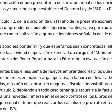
 exoneración deben presentar la declaración anual de los en
os y condiciones que establece el Decreto Ley de ISLR, su
ticulo 12, de la duración de un (1) año de la presente exone
á comprender dos posibles ejercicio fiscales, salvo para aq
cute comercialización alguna de los bienes señalado desde e
de acciones por definir y que esperamos sean concretadas, e
de la actividad u operación exonerada; a cargo del “Ministe
sterio del Poder Popular para la Educación la evaluación de
yentes bajo el esquema de nuevos emprendedores y los que 
ean inmersos en mayor carga operativa a la hora de llevar ade
s, más aún de contar con maquinas fiscales imposibilitada en 
ticulo 2, debiendo en todo caso tener que recurrir a la fac
 una novedad inmersa en el debido control de los Libros de V
incenal el tener que realizar los cálculos de prorrata entr
y del IVA.