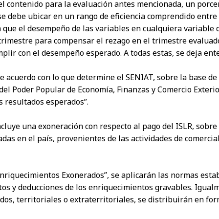
 del contenido para la evaluación antes mencionada, un por
 se debe ubicar en un rango de eficiencia comprendido entre 
a que el desempeño de las variables en cualquiera variable d
rimestre para compensar el rezago en el trimestre evaluado, 
mplir con el desempeño esperado. A todas estas, se deja ent
de acuerdo con lo que determine el SENIAT, sobre la base de
 del Poder Popular de Economía, Finanzas y Comercio Exterio
s resultados esperados”.
 incluye una exoneración con respecto al pago del ISLR, sobre
adas en el país, provenientes de las actividades de comerci
“Enriquecimientos Exonerados”, se aplicarán las normas esta
costos y deducciones de los enriquecimientos gravables. Igua
os, territoriales o extraterritoriales, se distribuirán en fo