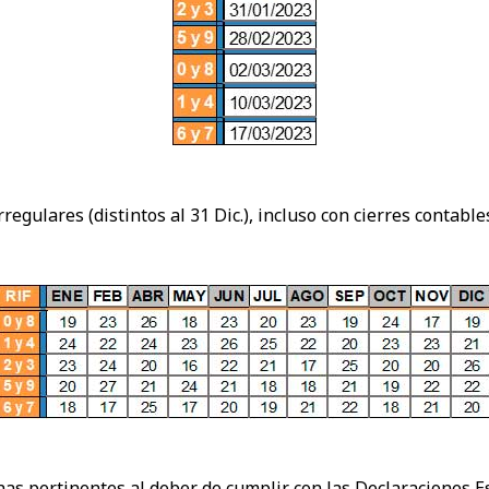
regulares (distintos al 31 Dic.), incluso con cierres contab
has pertinentes al deber de cumplir con las Declaraciones E